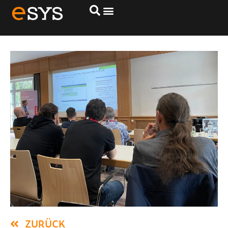
Lenovo xPert Days 23
ZURÜCK