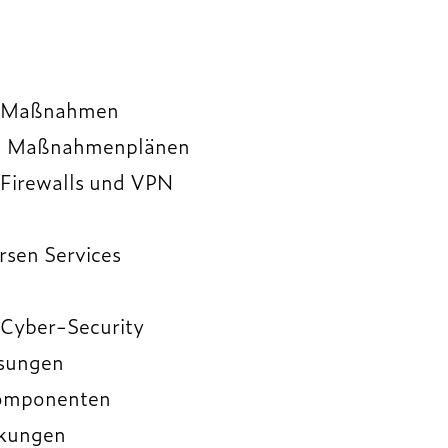
ty-Maßnahmen
nd Maßnahmenplänen
Firewalls und VPN
rsen Services
h Cyber-Security
ösungen
Komponenten
nkungen